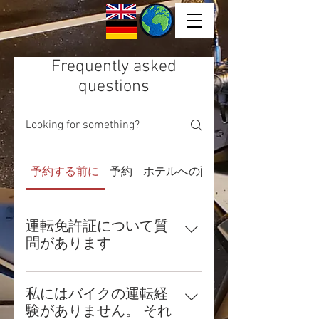
Frequently asked
questions
予約する前に
予約
ホテルへの配達とピックアップ
運転免許証について質
問があります
運転免許証について：理論上は、
それぞれのクラス（例えばドイツ
私にはバイクの運転経
では125cc（A2より上））の「国
験がありません。 それ