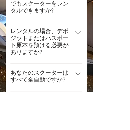
際運転免許証」が地方自治体から
でもスクーターをレン
発行される必要があります。タイ
タルできますか?
では、50cm³スクーター用のクラ
大変申し訳ございませんが、残念
スBの欧州運転免許証で運転でき
ながら答えは「いいえ」です。正
る、110cm³ / 80 km/h未満のスク
レンタルの場合、デポ
直に言って、完全な初心者はその
ーターはありません。実際には、
ジットまたはパスポー
行動から見分けることができると
国内運転免許証のみをお持ちの場
ト原本を預ける必要が
信じてください。 弊社では運転指
合や、許可されたクラスが必要な
ありますか?
導は行っておりません。最低でも
クラスより低い場合でも、当社か
両方を求めることはありません。
50ccの電動二輪車で最低5～10時
らスクーターをレンタルできま
パスポートと免許証の写真を撮る
間はかかると予想しています。 ク
あなたのスクーターは
す。ただし、125cc以上のスクー
だけで、携帯電話でそれをコピー
ワッドや電動自転車はカウントさ
すべて全自動ですか?
ターは、有効な二輪免許証をお持
します。
れません。 ある程度の経験者向け
ちの方にのみレンタルいたしま
はい、そうです。
にフルオートスクーターの機能紹
す。ただし、50cc以上のスクータ
あなたのスクーターは
介を行います。これは初心者を自
ーで少なくとも5～10時間の練習
すべて 2 人乗りに適し
分自身から守るという私たちの責
を積んでいただくことを推奨いた
ていますか?
任です。理解に感謝。
します。練習時間が不足している
初心者の方は、固くお断りいたし
はい、そうです。当社のスクータ
ます。タイでは、無免許運転は行