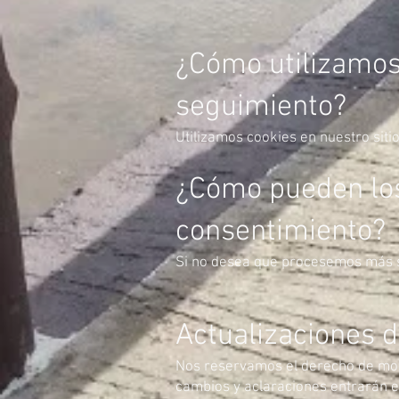
¿Cómo utilizamos
seguimiento?
Utilizamos cookies en nuestro siti
¿Cómo pueden los 
consentimiento?
Si no desea que procesemos más s
Actualizaciones de
Nos reservamos el derecho de modi
cambios y aclaraciones entrarán e