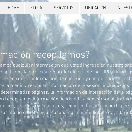
HOME
FLOTA
SERVICIOS
UBICACIÓN
NUEST
ormación recopilamos?
mos cualquier información que usted ingrese en nuestro sit
opilamos la dirección de protocolo de Internet (IP) utilizad
rreo electrónico; información de conexión y computadora e his
para medir y recopilar información de la sesión, incluidos los
 a determinadas páginas, la información de interacción de la pá
n recopilamos información de identificación personal (incluid
niones, reseñas de productos, recomendaciones y perfil pers
tarjeta de crédito) ni almacenamos ningún detalle de la tarjet