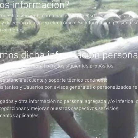
os información?
 nuestro sitio web, como parte del proceso, recopilamos la i
y dirección de correo electrónico. Su información personal se
eriormente.
amos dicha información persona
sonal y no personal para los siguientes propósitos:
vicios;
sistencia al cliente y soporte técnico continuos;
sitantes y Usuarios con avisos generales o personalizados rel
egados y otra información no personal agregada y/o inferida, 
oporcionar y mejorar nuestros respectivos servicios;
mentos aplicables.