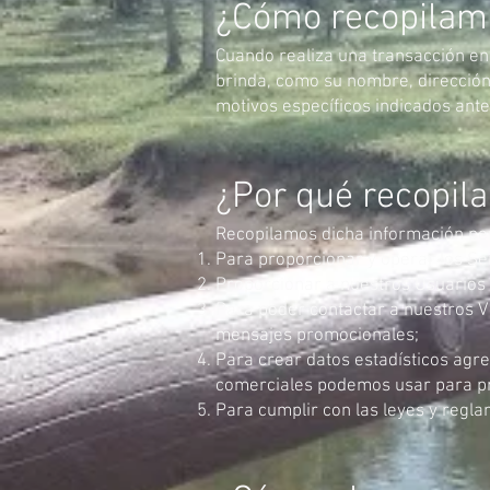
¿Cómo recopilam
Cuando realiza una transacción en
brinda, como su nombre, dirección 
motivos específicos indicados ant
¿Por qué recopil
Recopilamos dicha información per
Para proporcionar y operar los Ser
Proporcionar a nuestros Usuarios a
Para poder contactar a nuestros Vi
mensajes promocionales;
Para crear datos estadísticos agr
comerciales podemos usar para pr
Para cumplir con las leyes y regla