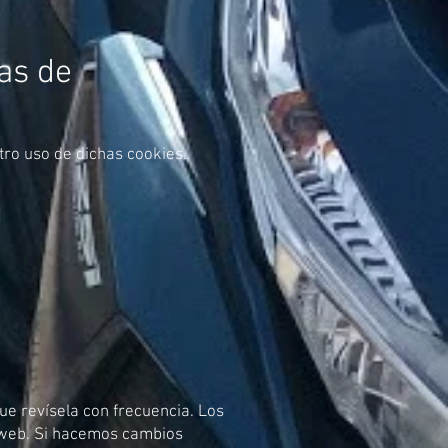
as de
tro uso de dichas cookies.
u
ue revísela con frecuencia. Los
o web. Si hacemos cambios