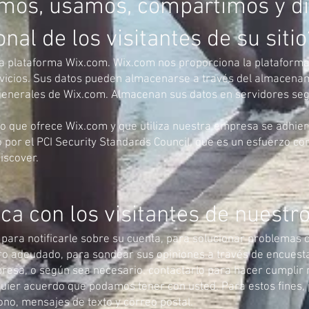
os, usamos, compartimos y di
al de los visitantes de su sitio
a plataforma Wix.com. Wix.com nos proporciona la plataforma
vicios. Sus datos pueden almacenarse a través del almacenam
 generales de Wix.com. Almacenan sus datos en servidores seg
to que ofrece Wix.com y que utiliza nuestra empresa se adhier
 por el PCI Security Standards Council, que es un esfuerzo c
iscover.
 con los visitantes de nuestro 
ra notificarle sobre su cuenta, para solucionar problemas c
ero adeudado, para sondear sus opiniones a través de encuesta
resa, o según sea necesario. contactarlo para hacer cumplir 
lquier acuerdo que podamos tener con usted. Para estos fine
fono, mensajes de texto y correo postal.