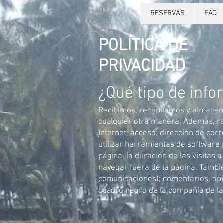
RESERVAS
FAQ
POLÍTICA DE
PRIVACIDAD
¿Qué tipo de inf
Recibimos, recopilamos y almacena
cualquier otra manera. Además, rec
Internet; acceso; dirección de co
utilizar herramientas de software 
página, la duración de las visitas
navegar fuera de la página. Tambié
comunicaciones); comentarios, opi
cuadro negro de la compañía de la 