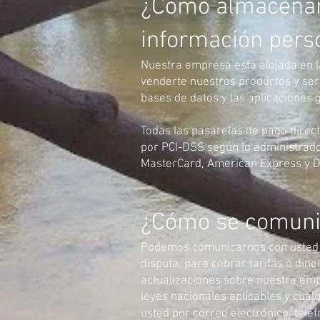
¿Cómo almacenam
información person
Nuestra empresa está alojada en l
venderte nuestros productos y ser
bases de datos y las aplicaciones
Todas las pasarelas de pago direc
por PCI-DSS según lo administrado
MasterCard, American Express y D
¿Cómo se comunica
Podemos comunicarnos con usted pa
disputa, para cobrar tarifas o din
actualizaciones sobre nuestra emp
leyes nacionales aplicables y cua
usted por correo electrónico, telé