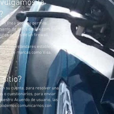
vulgamos la
?
 en línea que nos permite
iento de datos de Wix.com, las
uros detrás de un firewall.
en a los estándares establecidos
onjunto de marcas como Visa,
sitio?
on su cuenta, para resolver una
s o cuestionarios, para enviar
nuestro Acuerdo de usuario, las
s, podemos comunicarnos con