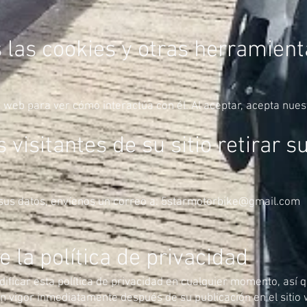
 las cookies y otras herramient
o web para ver cómo interactúa con él. Al aceptar, acepta nues
visitantes de su sitio retirar s
us datos, envíenos un correo a:
5starmotorbike@gmail.com
 la política de privacidad
ficar esta política de privacidad en cualquier momento, así q
n vigor inmediatamente después de su publicación en el siti