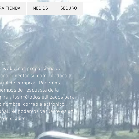
RA TIENDA
MEDIOS
SEGURO
io web o nos proporcione de
a para conectar su computadora a
torial de compras. Podemos
 tiempos de respuesta de la
gina y los métodos utilizados para
o nombre, correo electrónico,
onal. No podemos ver (este es un
a de crédito.