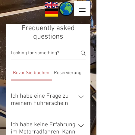
Frequently asked
questions
Bevor Sie buchen
Reservierung
Hotel- Lieferung & Abh
Ich habe eine Frage zu
meinem Führerschein
Zur Frage des Führerscheins:
Theoretisch benötigen Sie einen
Ich habe keine Erfahrung
„Internationalen Führerschein“ mit
im Motorradfahren. Kann